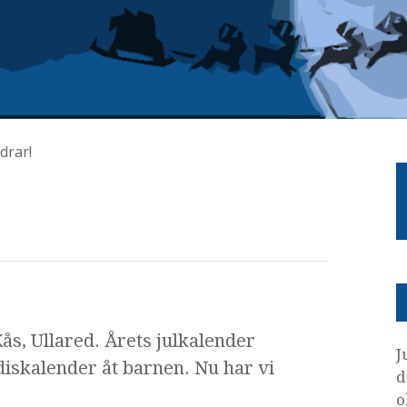
drar!
ås, Ullared. Årets julkalender
J
diskalender åt barnen. Nu har vi
d
o