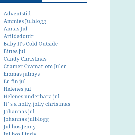
Adventstid
Ammies Julblogg
Annas Jul
Arildsdottir
Baby It's Cold Outside
Bittes jul
Candy Christmas
Cramer Cramar om Julen
Emmas julmys
En fin jul
Helenes jul
Helenes underbara jul
It´s a holly, jolly christmas
Johannas jul
Johannas julblogg
Jul hos Jenny
Jul hos Linda