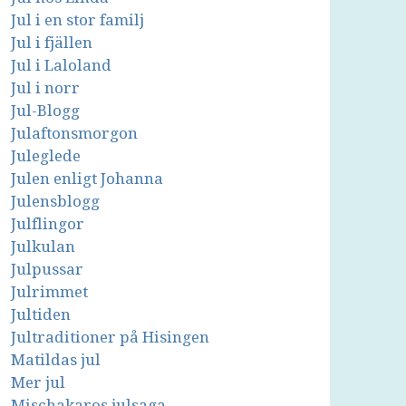
Jul i en stor familj
Jul i fjällen
Jul i Laloland
Jul i norr
Jul-Blogg
Julaftonsmorgon
Juleglede
Julen enligt Johanna
Julensblogg
Julflingor
Julkulan
Julpussar
Julrimmet
Jultiden
Jultraditioner på Hisingen
Matildas jul
Mer jul
Mischakaros julsaga