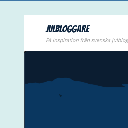
Julbloggare
Få inspiration från svenska julblo