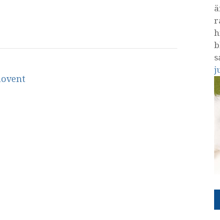
ä
r
h
b
s
j
novent